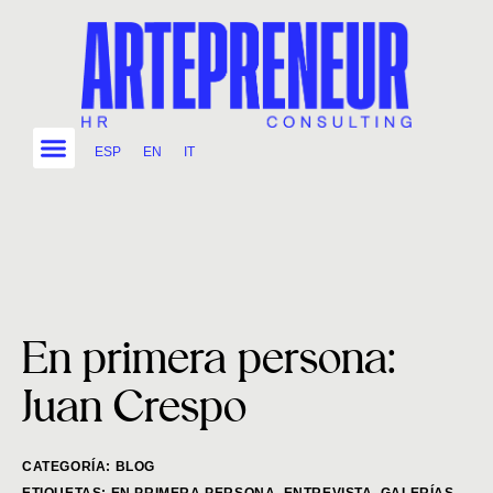
ESP
EN
IT
En primera persona:
Juan Crespo
CATEGORÍA:
BLOG
ETIQUETAS:
EN PRIMERA PERSONA
,
ENTREVISTA
,
GALERÍAS